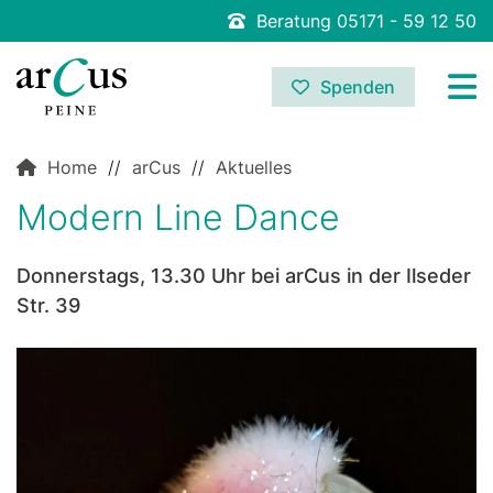
Beratung 05171 - 59 12 50
Spenden
Home
//
arCus
//
Aktuelles
Modern Line Dance
Donnerstags, 13.30 Uhr bei arCus in der Ilseder
Str. 39